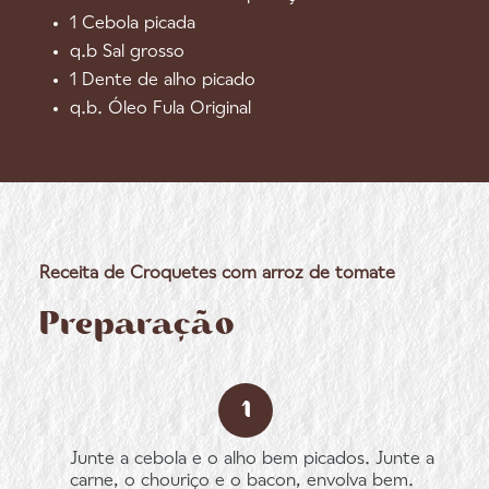
1 Cebola picada
q.b Sal grosso
1 Dente de alho picado
q.b. Óleo Fula Original
Receita de Croquetes com arroz de tomate
Preparação
Junte a cebola e o alho bem picados. Junte a
carne, o chouriço e o bacon, envolva bem.