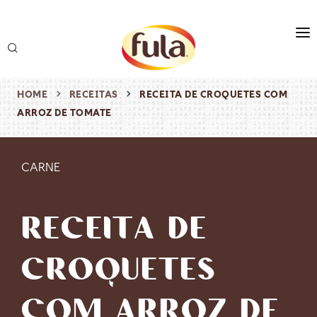
marca
produtos
HOME
RECEITAS
RECEITA DE CROQUETES COM
ARROZ DE TOMATE
receitas
origem & sustentabilidade
CARNE
destaques
RECEITA DE
CROQUETES
COM ARROZ DE