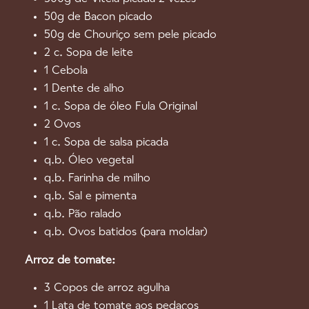
50g de Bacon picado
50g de Chouriço sem pele picado
2 c. Sopa de leite
1 Cebola
1 Dente de alho
1 c. Sopa de óleo Fula Original
2 Ovos
1 c. Sopa de salsa picada
q.b. Óleo vegetal
q.b. Farinha de milho
q.b. Sal e pimenta
q.b. Pão ralado
q.b. Ovos batidos (para moldar)
Arroz de tomate:
3 Copos de arroz agulha
1 Lata de tomate aos pedaços