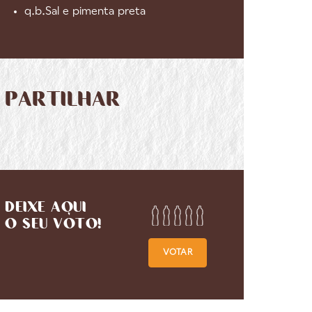
q.b.Sal e pimenta preta
PARTILHAR
DEIXE AQUI
O SEU VOTO!
VOTAR