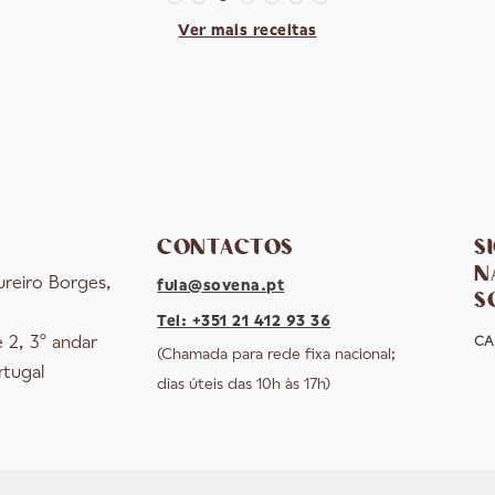
Ver mais receitas
CONTACTOS
S
N
ureiro Borges,
fula@sovena.pt
S
Tel: +351 21 412 93 36
e 2, 3º andar
CA
(Chamada para rede fixa nacional;
rtugal
dias úteis das 10h às 17h)