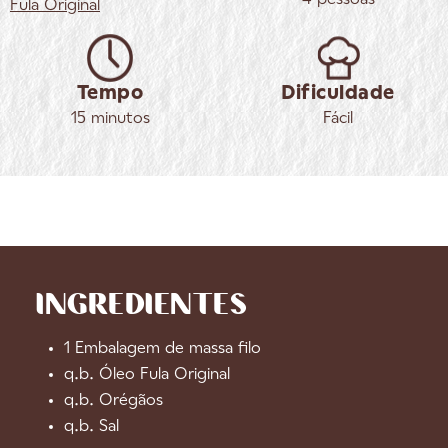
Fula
Original
Tempo
Dificuldade
15 minutos
Fácil
INGREDIENTES
1 Embalagem de massa filo
q.b. Óleo Fula Original
q.b. Orégãos
q.b. Sal