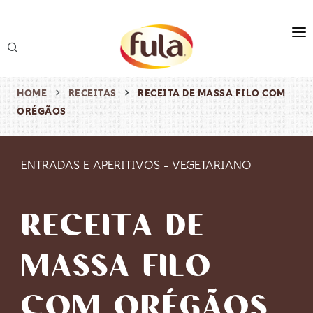
marca
produtos
HOME
RECEITAS
RECEITA DE MASSA FILO COM
ORÉGÃOS
receitas
origem & sustentabilidade
ENTRADAS E APERITIVOS
-
VEGETARIANO
destaques
RECEITA DE
MASSA FILO
COM ORÉGÃOS