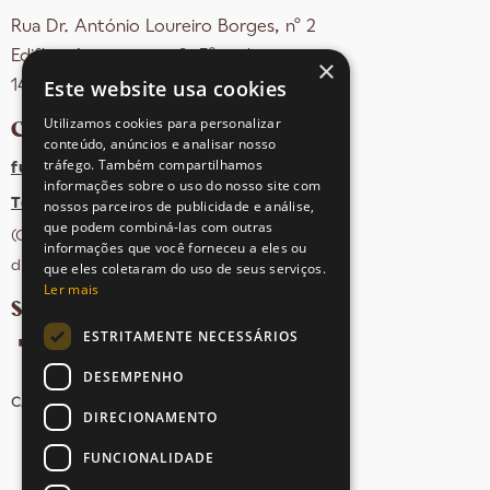
Rua Dr. António Loureiro Borges, nº 2
Edifício Arquiparque 2, 3º andar
×
Este website usa cookies
1495-131 Algés - Portugal
Utilizamos cookies para personalizar
CONTACTOS
conteúdo, anúncios e analisar nosso
tráfego. Também compartilhamos
fula@sovena.pt
informações sobre o uso do nosso site com
Tel: +351 21 412 93 36
nossos parceiros de publicidade e análise,
que podem combiná-las com outras
(Chamada para rede fixa nacional;
informações que você forneceu a eles ou
dias úteis das 10h às 17h)
que eles coletaram do uso de seus serviços.
Ler mais
SIGA-NOS NAS REDES SOCIAIS
ESTRITAMENTE NECESSÁRIOS
DESEMPENHO
CANDIDATURAS
AVISOS LEGAIS
MAPA DO SITE
DIRECIONAMENTO
FUNCIONALIDADE