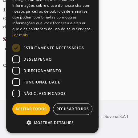
informações sobre o uso do nosso site com
Tel: +351 21 412 93 36
nossos parceiros de publicidade e análise,
que podem combiná-las com outras
(Chamada para rede fixa nacional;
informações que você forneceu a eles ou
dias úteis das 10h às 17h)
que eles coletaram do uso de seus serviços.
Ler mais
SIGA-NOS NAS REDES SOCIAIS
ESTRITAMENTE NECESSÁRIOS
DESEMPENHO
CANDIDATURAS
AVISOS LEGAIS
MAPA DO SITE
DIRECIONAMENTO
FUNCIONALIDADE
NÃO CLASSIFICADOS
ACEITAR TODOS
RECUSAR TODOS
© Copyright 2026 . Todos os direitos reservados - Sovena S.A |
MOSTRAR DETALHES
Yomoc
Desenvolvido por