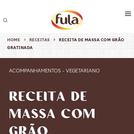
marca
produtos
HOME
RECEITAS
RECEITA DE MASSA COM GRÃO
GRATINADA
receitas
origem & sustentabilidade
ACOMPANHAMENTOS
-
VEGETARIANO
destaques
RECEITA DE
MASSA COM
GRÃO