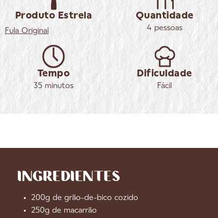
Produto Estrela
Quantidade
4 pessoas
Fula
Original
Tempo
Dificuldade
35 minutos
Fácil
INGREDIENTES
200g de grão-de-bico cozido
250g de macarrão