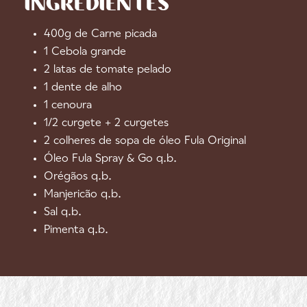
INGREDIENTES
400g de Carne picada
1 Cebola grande
2 latas de tomate pelado
1 dente de alho
1 cenoura
1/2 curgete + 2 curgetes
2 colheres de sopa de óleo Fula Original
Óleo Fula Spray & Go q.b.
Orégãos q.b.
Manjericão q.b.
Sal q.b.
Pimenta q.b.