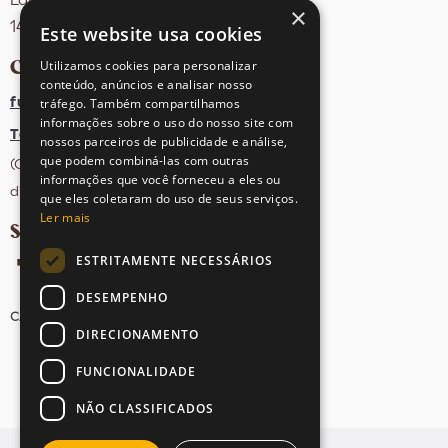
Edifício Arquiparque 2, 3º andar
×
1495-131 Algés - Portugal
Este website usa cookies
CONTACTOS
Utilizamos cookies para personalizar
conteúdo, anúncios e analisar nosso
tráfego. Também compartilhamos
fula@sovena.pt
informações sobre o uso do nosso site com
Tel: +351 21 412 93 36
nossos parceiros de publicidade e análise,
que podem combiná-las com outras
(Chamada para rede fixa nacional;
informações que você forneceu a eles ou
dias úteis das 10h às 17h)
que eles coletaram do uso de seus serviços.
Ler mais
SIGA-NOS NAS REDES SOCIAIS
ESTRITAMENTE NECESSÁRIOS
DESEMPENHO
CANDIDATURAS
AVISOS LEGAIS
MAPA DO SITE
DIRECIONAMENTO
FUNCIONALIDADE
NÃO CLASSIFICADOS