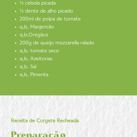
½ cebola picada
½ dente de alho picado
200ml de polpa de tomate
q.b. Manjericão
q.b.Orégãos
200g de queijo mozzarella ralado
q.b. tomate seco
q.b. Azeitonas
q.b. Sal
q.b. Pimenta
Receita de Curgete Recheada
Preparação