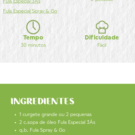
Fula
Especial 3Ás
Fula
Especial Spray & Go
Tempo
Dificuldade
30 minutos
Fácil
INGREDIENTES
1 curgete grande ou 2 pequenas
2 c.sopa de óleo Fula Especial 3Ás
q.b. Fula Spray & Go