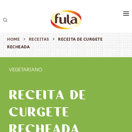
marca
produtos
HOME
RECEITAS
RECEITA DE CURGETE
RECHEADA
receitas
origem & sustentabilidade
VEGETARIANO
destaques
RECEITA DE
CURGETE
RECHEADA