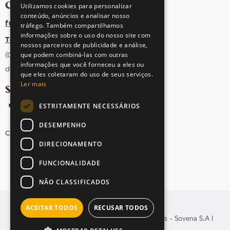
CONTACTOS
Utilizamos cookies para personalizar
conteúdo, anúncios e analisar nosso
fula@sovena.pt
tráfego. Também compartilhamos
informações sobre o uso do nosso site com
Tel: +351 21 412 93 36
nossos parceiros de publicidade e análise,
que podem combiná-las com outras
(Chamada para rede fixa nacional;
informações que você forneceu a eles ou
dias úteis das 10h às 17h)
que eles coletaram do uso de seus serviços.
Ler mais
SIGA-NOS NAS REDES SOCIAIS
ESTRITAMENTE NECESSÁRIOS
DESEMPENHO
CANDIDATURAS
AVISOS LEGAIS
MAPA DO SITE
DIRECIONAMENTO
FUNCIONALIDADE
NÃO CLASSIFICADOS
ACEITAR TODOS
RECUSAR TODOS
© Copyright 2026 . Todos os direitos reservados - Sovena S.A |