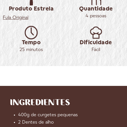
Produto Estrela
Quantidade
4 pessoas
Fula
Original
Tempo
Dificuldade
25 minutos
Fácil
INGREDIENTES
400g de curgetes pequenas
2 Dentes de alho