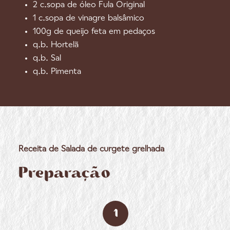
2 c.sopa de óleo Fula Original
1 c.sopa de vinagre balsâmico
100g de queijo feta em pedaços
q.b. Hortelã
q.b. Sal
q.b. Pimenta
Receita de Salada de curgete grelhada
Preparação