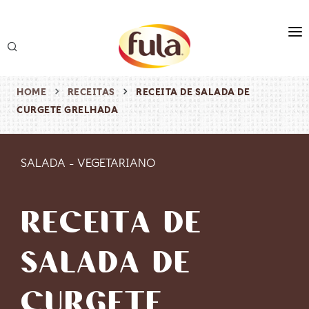
marca
produtos
HOME
RECEITAS
RECEITA DE SALADA DE
CURGETE GRELHADA
receitas
origem & sustentabilidade
SALADA
-
VEGETARIANO
destaques
RECEITA DE
SALADA DE
CURGETE