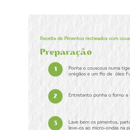
Receita de Pimentos recheados com cous
Preparação
Ponha o couscous numa tige
orégãos e um fio de óleo Ful
Entretanto ponha o forno a 
Lave bem os pimentos, parta
leve-os ao micro-ondas na p