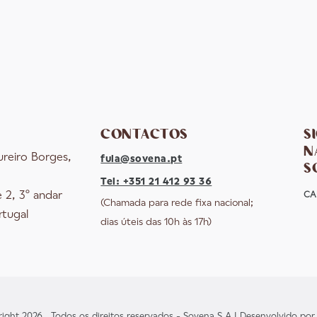
CONTACTOS
S
N
ureiro Borges,
fula@sovena.pt
S
Tel: +351 21 412 93 36
e 2, 3º andar
CA
(Chamada para rede fixa nacional;
rtugal
dias úteis das 10h às 17h)
ight 2026 . Todos os direitos reservados - Sovena S.A | Desenvolvido po