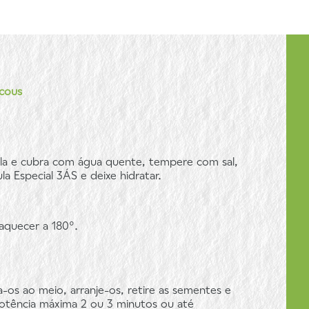
cous
la e cubra com água quente, tempere com sal,
a Especial 3ÁS e deixe hidratar.
aquecer a 180°.
-os ao meio, arranje-os, retire as sementes e
otência máxima 2 ou 3 minutos ou até