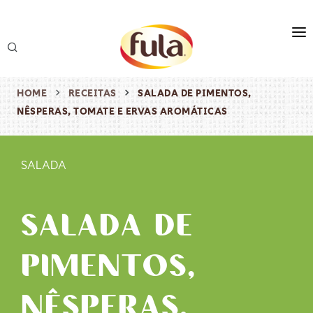
marca
produtos
HOME
RECEITAS
SALADA DE PIMENTOS,
NÊSPERAS, TOMATE E ERVAS AROMÁTICAS
receitas
origem & sustentabilidade
SALADA
destaques
SALADA DE
PIMENTOS,
NÊSPERAS,