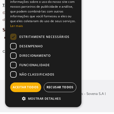
informações sobre o uso do nosso site com
Tel: +351 21 412 93 36
nossos parceiros de publicidade e análise,
que podem combiná-las com outras
(Chamada para rede fixa nacional;
informações que você forneceu a eles ou
dias úteis das 10h às 17h)
que eles coletaram do uso de seus serviços.
Ler mais
SIGA-NOS NAS REDES SOCIAIS
ESTRITAMENTE NECESSÁRIOS
DESEMPENHO
CANDIDATURAS
AVISOS LEGAIS
MAPA DO SITE
DIRECIONAMENTO
FUNCIONALIDADE
NÃO CLASSIFICADOS
ACEITAR TODOS
RECUSAR TODOS
© Copyright 2026 . Todos os direitos reservados - Sovena S.A |
MOSTRAR DETALHES
Yomoc
Desenvolvido por