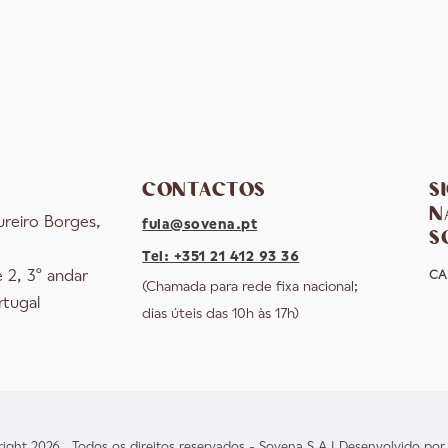
CONTACTOS
S
N
ureiro Borges,
fula@sovena.pt
S
Tel: +351 21 412 93 36
e 2, 3º andar
CA
(Chamada para rede fixa nacional;
rtugal
dias úteis das 10h às 17h)
ight 2026 . Todos os direitos reservados - Sovena S.A | Desenvolvido po