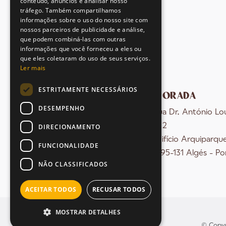
conteúdo, anúncios e analisar nosso
tráfego. Também compartilhamos
informações sobre o uso do nosso site com
nossos parceiros de publicidade e análise,
que podem combiná-las com outras
informações que você forneceu a eles ou
que eles coletaram do uso de seus serviços.
Ler mais
ESTRITAMENTE NECESSÁRIOS
MORADA
DESEMPENHO
Rua Dr. António Lo
nº 2
DIRECIONAMENTO
Edifício Arquiparqu
FUNCIONALIDADE
1495-131 Algés - Po
NÃO CLASSIFICADOS
ACEITAR TODOS
RECUSAR TODOS
MOSTRAR DETALHES
© Copyr