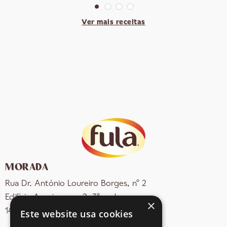
Ver mais receitas
MORADA
Rua Dr. António Loureiro Borges, nº 2
Edifício Arquiparque 2, 3º andar
×
1495-131 Algés - Portugal
Este website usa cookies