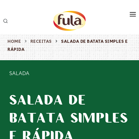
marca
produtos
HOME
RECEITAS
SALADA DE BATATA SIMPLES E
RÁPIDA
receitas
origem & sustentabilidade
SALADA
destaques
SALADA DE
BATATA SIMPLES
E RÁPIDA