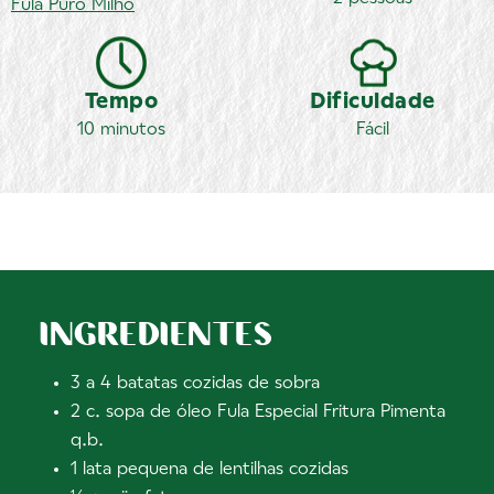
Fula
Puro Milho
Tempo
Dificuldade
10 minutos
Fácil
INGREDIENTES
3 a 4 batatas cozidas de sobra
2 c. sopa de óleo Fula Especial Fritura Pimenta
q.b.
1 lata pequena de lentilhas cozidas