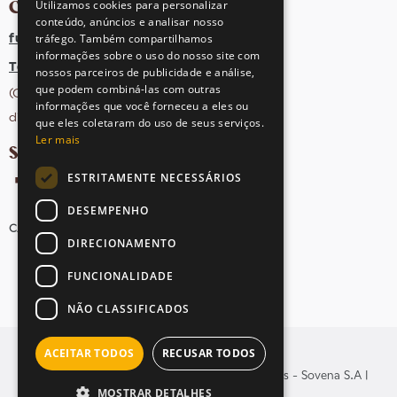
CONTACTOS
Utilizamos cookies para personalizar
conteúdo, anúncios e analisar nosso
tráfego. Também compartilhamos
fula@sovena.pt
informações sobre o uso do nosso site com
Tel: +351 21 412 93 36
nossos parceiros de publicidade e análise,
que podem combiná-las com outras
(Chamada para rede fixa nacional;
informações que você forneceu a eles ou
dias úteis das 10h às 17h)
que eles coletaram do uso de seus serviços.
Ler mais
SIGA-NOS NAS REDES SOCIAIS
ESTRITAMENTE NECESSÁRIOS
DESEMPENHO
CANDIDATURAS
AVISOS LEGAIS
MAPA DO SITE
DIRECIONAMENTO
FUNCIONALIDADE
NÃO CLASSIFICADOS
ACEITAR TODOS
RECUSAR TODOS
© Copyright 2026 . Todos os direitos reservados - Sovena S.A |
MOSTRAR DETALHES