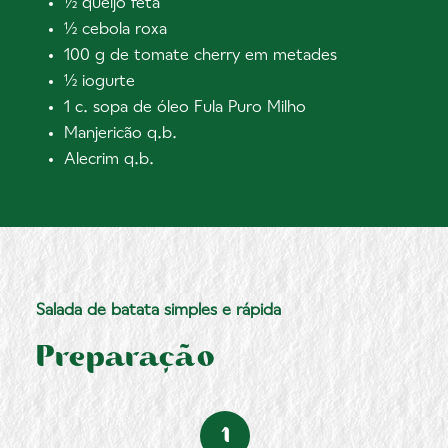
½ queijo feta
½ cebola roxa
100 g de tomate cherry em metades
½ iogurte
1 c. sopa de óleo Fula Puro Milho
Manjericão q.b.
Alecrim q.b.
Salada de batata simples e rápida
Preparação