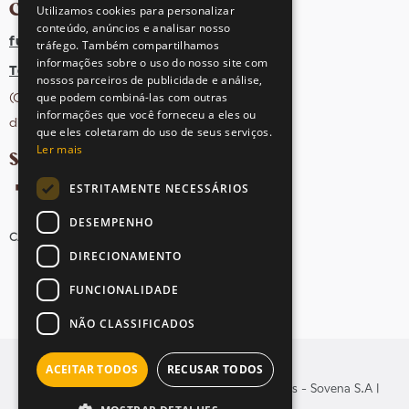
CONTACTOS
Utilizamos cookies para personalizar
conteúdo, anúncios e analisar nosso
fula@sovena.pt
tráfego. Também compartilhamos
informações sobre o uso do nosso site com
Tel: +351 21 412 93 36
nossos parceiros de publicidade e análise,
que podem combiná-las com outras
(Chamada para rede fixa nacional;
informações que você forneceu a eles ou
dias úteis das 10h às 17h)
que eles coletaram do uso de seus serviços.
Ler mais
SIGA-NOS NAS REDES SOCIAIS
ESTRITAMENTE NECESSÁRIOS
DESEMPENHO
CANDIDATURAS
AVISOS LEGAIS
MAPA DO SITE
DIRECIONAMENTO
FUNCIONALIDADE
NÃO CLASSIFICADOS
ACEITAR TODOS
RECUSAR TODOS
© Copyright 2026 . Todos os direitos reservados - Sovena S.A |