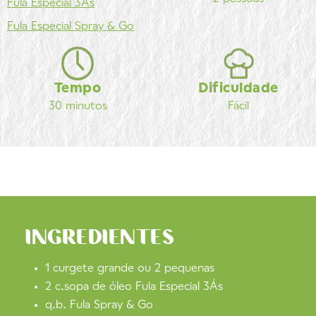
Fula
Especial 3Ás
Fula
Especial Spray & Go
Tempo
Dificuldade
30 minutos
Fácil
INGREDIENTES
1 curgete grande ou 2 pequenas
2 c.sopa de óleo Fula Especial 3Ás
q.b. Fula Spray & Go