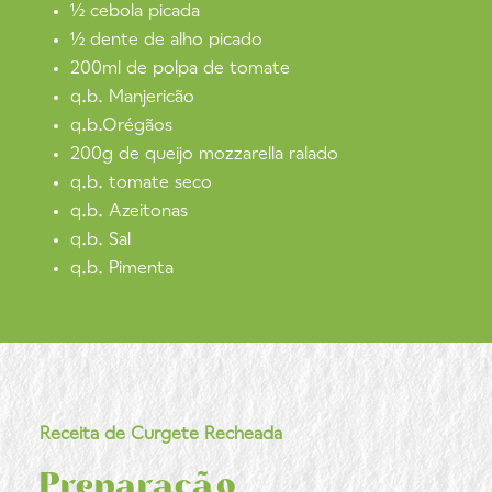
½ cebola picada
½ dente de alho picado
200ml de polpa de tomate
q.b. Manjericão
q.b.Orégãos
200g de queijo mozzarella ralado
q.b. tomate seco
q.b. Azeitonas
q.b. Sal
q.b. Pimenta
Receita de Curgete Recheada
Preparação