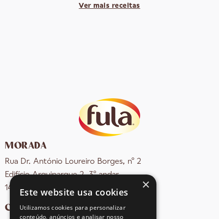
Ver mais receitas
MORADA
Rua Dr. António Loureiro Borges, nº 2
Edifício Arquiparque 2, 3º andar
×
1495-131 Algés - Portugal
Este website usa cookies
CONTACTOS
Utilizamos cookies para personalizar
conteúdo, anúncios e analisar nosso