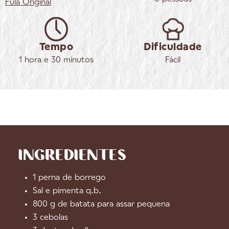
Fula
Original
Tempo
Dificuldade
1 hora e 30 minutos
Fácil
INGREDIENTES
1 perna de borrego
Sal e pimenta q.b.
800 g de batata para assar pequena
3 cebolas