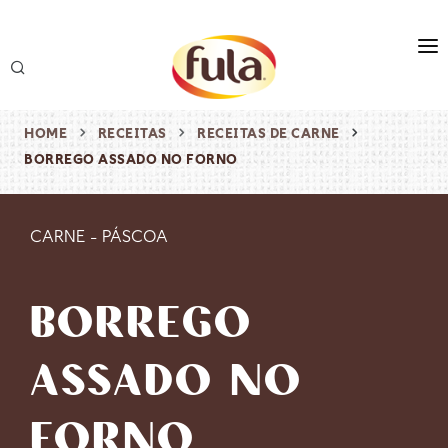
marca
produtos
HOME
RECEITAS
RECEITAS DE CARNE
BORREGO ASSADO NO FORNO
receitas
origem & sustentabilidade
CARNE
-
PÁSCOA
destaques
BORREGO
ASSADO NO
FORNO