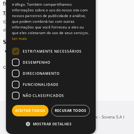
fula@sovena.pt
tráfego. Também compartilhamos
informações sobre o uso do nosso site com
Tel: +351 21 412 93 36
nossos parceiros de publicidade e análise,
que podem combiná-las com outras
(Chamada para rede fixa nacional;
informações que você forneceu a eles ou
dias úteis das 10h às 17h)
que eles coletaram do uso de seus serviços.
Ler mais
SIGA-NOS NAS REDES SOCIAIS
ESTRITAMENTE NECESSÁRIOS
DESEMPENHO
CANDIDATURAS
AVISOS LEGAIS
MAPA DO SITE
DIRECIONAMENTO
FUNCIONALIDADE
NÃO CLASSIFICADOS
ACEITAR TODOS
RECUSAR TODOS
© Copyright 2026 . Todos os direitos reservados - Sovena S.A |
MOSTRAR DETALHES
Yomoc
Desenvolvido por