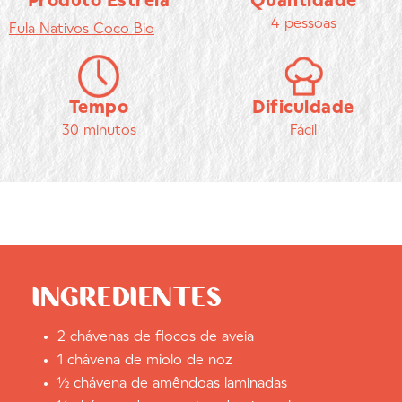
Produto Estrela
Quantidade
4 pessoas
Fula
Nativos Coco Bio
Tempo
Dificuldade
30 minutos
Fácil
INGREDIENTES
2 chávenas de flocos de aveia
1 chávena de miolo de noz
½ chávena de amêndoas laminadas