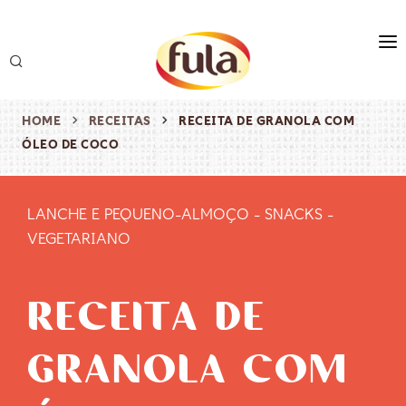
marca
produtos
HOME
RECEITAS
RECEITA DE GRANOLA COM
ÓLEO DE COCO
receitas
origem & sustentabilidade
LANCHE E PEQUENO-ALMOÇO
-
SNACKS
-
destaques
VEGETARIANO
RECEITA DE
GRANOLA COM