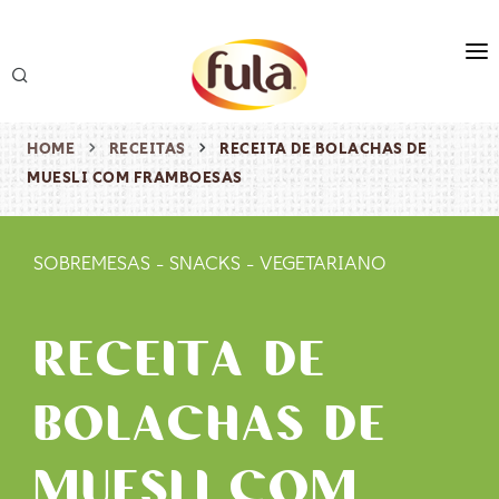
marca
produtos
HOME
RECEITAS
RECEITA DE BOLACHAS DE
MUESLI COM FRAMBOESAS
receitas
origem & sustentabilidade
SOBREMESAS
-
SNACKS
-
VEGETARIANO
destaques
RECEITA DE
BOLACHAS DE
MUESLI COM