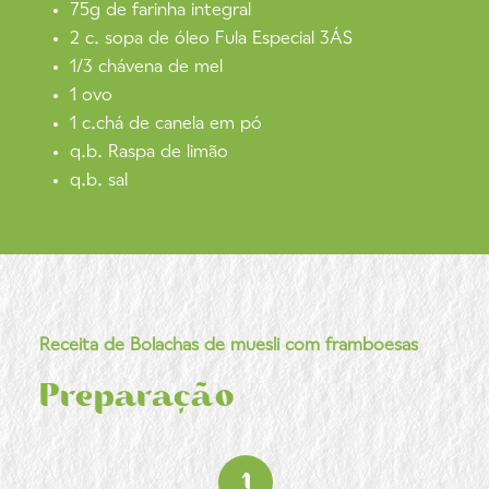
75g de farinha integral
2 c. sopa de óleo Fula Especial 3ÁS
1/3 chávena de mel
1 ovo
1 c.chá de canela em pó
q.b. Raspa de limão
q.b. sal
Receita de Bolachas de muesli com framboesas
Preparação