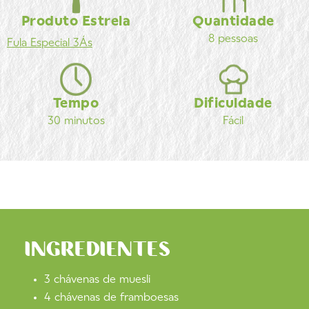
Produto Estrela
Quantidade
8 pessoas
Fula
Especial 3Ás
Tempo
Dificuldade
30 minutos
Fácil
INGREDIENTES
3 chávenas de muesli
4 chávenas de framboesas