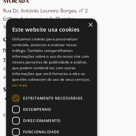
MORADA
Rua Dr. António Loureiro Borges, nº 2
Edifício Arquiparque 2, 3º andar
×
1495-131 Algés - Portugal
Este website usa cookies
CONTACTOS
Utilizamos cookies para personalizar
conteúdo, anúncios e analisar nosso
tráfego. Também compartilhamos
fula@sovena.pt
informações sobre o uso do nosso site com
Tel: +351 21 412 93 36
nossos parceiros de publicidade e análise,
que podem combiná-las com outras
(Chamada para rede fixa nacional;
informações que você forneceu a eles ou
dias úteis das 10h às 17h)
que eles coletaram do uso de seus serviços.
Ler mais
SIGA-NOS NAS REDES SOCIAIS
ESTRITAMENTE NECESSÁRIOS
DESEMPENHO
CANDIDATURAS
AVISOS LEGAIS
MAPA DO SITE
DIRECIONAMENTO
FUNCIONALIDADE