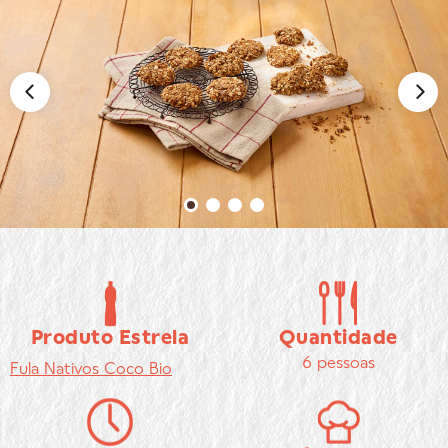
Produto Estrela
Quantidade
6 pessoas
Fula
Nativos Coco Bio