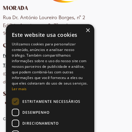
MORADA
Rua Dr. António Loureiro Borges, nº 2
Edifício Arquiparque 2, 3º andar
×
Este website usa cookies
1495-131 Algés - Portugal
Utilizamos cookies para personalizar
CONTACTOS
conteúdo, anúncios e analisar nosso
tráfego. Também compartilhamos
fula@sovena.pt
informações sobre o uso do nosso site com
Tel: +351 21 412 93 36
nossos parceiros de publicidade e análise,
que podem combiná-las com outras
(Chamada para rede fixa nacional;
informações que você forneceu a eles ou
dias úteis das 10h às 17h)
que eles coletaram do uso de seus serviços.
Ler mais
SIGA-NOS NAS REDES SOCIAIS
ESTRITAMENTE NECESSÁRIOS
DESEMPENHO
CANDIDATURAS
AVISOS LEGAIS
MAPA DO SITE
DIRECIONAMENTO