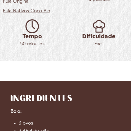
Fula
Original
Fula
Nativos Coco Bio
Tempo
Dificuldade
50 minutos
Fácil
INGREDIENTES
Bolo:
3 ovos
350ml de leite