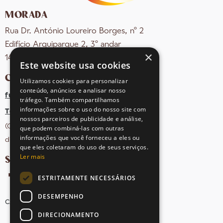
MORADA
Rua Dr. António Loureiro Borges, nº 2
Edifício Arquiparque 2, 3º andar
×
1495-131 Algés - Portugal
Este website usa cookies
CONTACTOS
Utilizamos cookies para personalizar
conteúdo, anúncios e analisar nosso
fula@sovena.pt
tráfego. Também compartilhamos
informações sobre o uso do nosso site com
Tel: +351 21 412 93 36
nossos parceiros de publicidade e análise,
(Chamada para rede fixa nacional;
que podem combiná-las com outras
informações que você forneceu a eles ou
dias úteis das 10h às 17h)
que eles coletaram do uso de seus serviços.
Ler mais
SIGA-NOS NAS REDES SOCIAIS
ESTRITAMENTE NECESSÁRIOS
DESEMPENHO
CANDIDATURAS
AVISOS LEGAIS
MAPA DO SITE
DIRECIONAMENTO