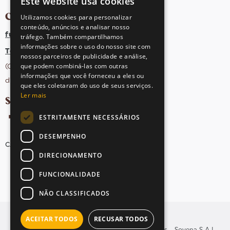
Este website usa cookies
CONTACTOS
Utilizamos cookies para personalizar
conteúdo, anúncios e analisar nosso
fula@sovena.pt
tráfego. Também compartilhamos
informações sobre o uso do nosso site com
Tel: +351 21 412 93 36
nossos parceiros de publicidade e análise,
que podem combiná-las com outras
(Chamada para rede fixa nacional;
informações que você forneceu a eles ou
dias úteis das 10h às 17h)
que eles coletaram do uso de seus serviços.
Ler mais
SIGA-NOS NAS REDES SOCIAIS
ESTRITAMENTE NECESSÁRIOS
DESEMPENHO
CANDIDATURAS
AVISOS LEGAIS
MAPA DO SITE
DIRECIONAMENTO
FUNCIONALIDADE
NÃO CLASSIFICADOS
ACEITAR TODOS
RECUSAR TODOS