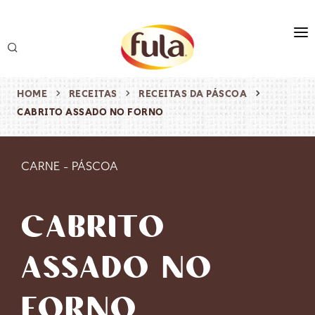
marca
produtos
HOME
RECEITAS
RECEITAS DA PÁSCOA
CABRITO ASSADO NO FORNO
receitas
origem & sustentabilidade
CARNE
-
PÁSCOA
destaques
CABRITO
ASSADO NO
FORNO