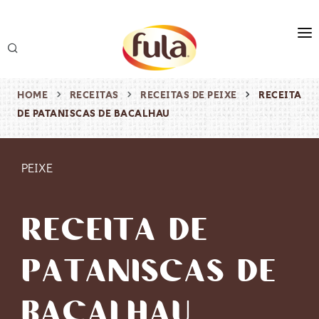
marca
produtos
HOME
RECEITAS
RECEITAS DE PEIXE
RECEITA
DE PATANISCAS DE BACALHAU
receitas
origem & sustentabilidade
PEIXE
destaques
RECEITA DE
PATANISCAS DE
BACALHAU