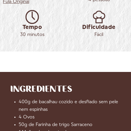
Fula
Original
Tempo
Dificuldade
30 minutos
Fácil
INGREDIENTES
400g de bacalhau cozido e desfiado sem pele
nem espinhas
4 Ovos
50g de Farinha de trigo Sarraceno