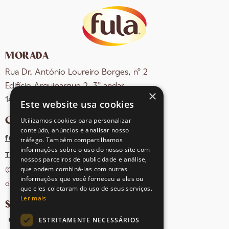
MORADA
Rua Dr. António Loureiro Borges, nº 2
Edifício Arquiparque 2, 3º andar
×
1495-131 Algés - Portugal
Este website usa cookies
CONTACTOS
Utilizamos cookies para personalizar
conteúdo, anúncios e analisar nosso
fula@sovena.pt
tráfego. Também compartilhamos
informações sobre o uso do nosso site com
Tel: +351 21 412 93 36
nossos parceiros de publicidade e análise,
que podem combiná-las com outras
(Chamada para rede fixa nacional;
informações que você forneceu a eles ou
dias úteis das 10h às 17h)
que eles coletaram do uso de seus serviços.
Ler mais
SIGA-NOS NAS REDES SOCIAIS
ESTRITAMENTE NECESSÁRIOS