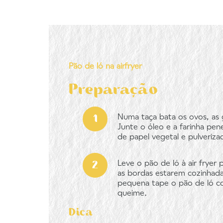
Pão de ló na airfryer
Preparação
Numa taça bata os ovos, as 
Junte o óleo e a farinha pe
de papel vegetal e pulveri
Leve o pão de ló à air fryer
as bordas estarem cozinhadas 
pequena tape o pão de ló co
queime.
Dica