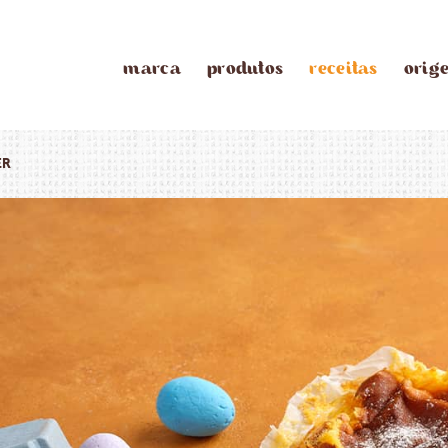
marca
produtos
receitas
orig
ER