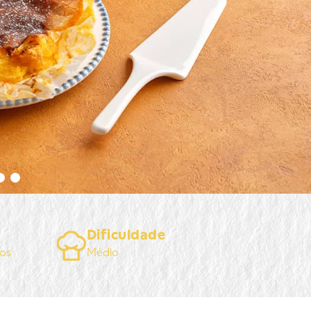
Dificuldade
os
Médio