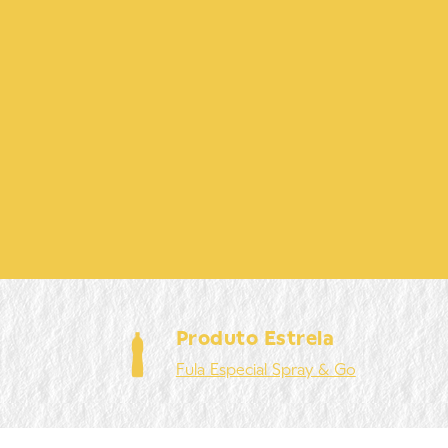
Produto Estrela
Fula
Especial Spray & Go