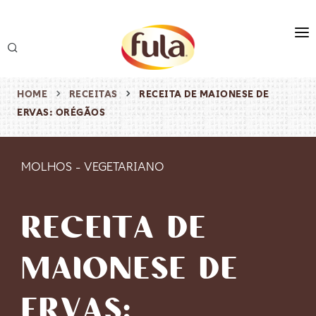
marca
produtos
HOME
RECEITAS
RECEITA DE MAIONESE DE
ERVAS: ORÉGÃOS
receitas
origem & sustentabilidade
MOLHOS
-
VEGETARIANO
destaques
RECEITA DE
MAIONESE DE
ERVAS: