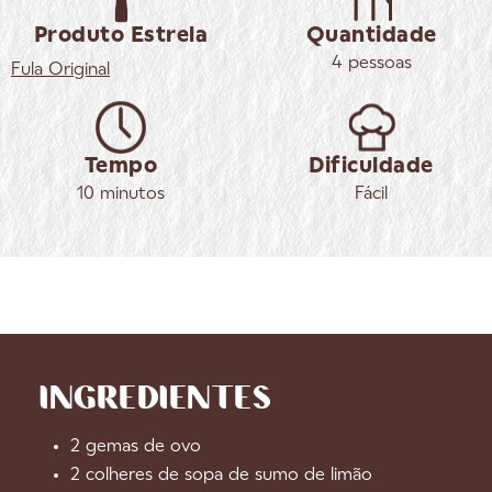
Produto Estrela
Quantidade
4 pessoas
Fula
Original
Tempo
Dificuldade
10 minutos
Fácil
INGREDIENTES
2 gemas de ovo
2 colheres de sopa de sumo de limão