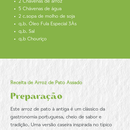
2 Chávenas de arroz
5 Chávenas de água
2 c.sopa de molho de soja
q.b. Óleo Fula Especial 3Às
q.b. Sal
q.b Chouriço
Receita de Arroz de Pato Assado
Preparação
Este arroz de pato à antiga é um clássico da
gastronomia portuguesa, cheio de sabor e
tradição. Uma versão caseira inspirada no típico