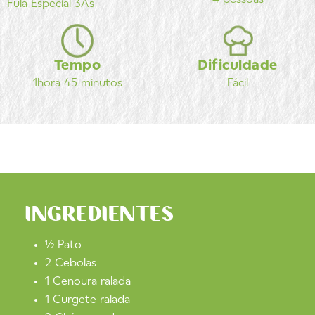
Fula
Especial 3Ás
Tempo
Dificuldade
1hora 45 minutos
Fácil
INGREDIENTES
½ Pato
2 Cebolas
1 Cenoura ralada
1 Curgete ralada