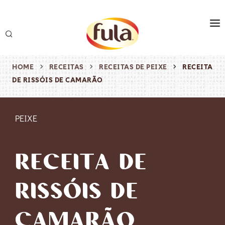
marca
produtos
HOME
RECEITAS
RECEITAS DE PEIXE
RECEITA
DE RISSÓIS DE CAMARÃO
receitas
origem & sustentabilidade
PEIXE
destaques
RECEITA DE
RISSÓIS DE
CAMARÃO