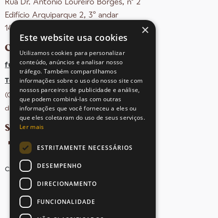
Rua Dr. António Loureiro Borges, nº 2
Edifício Arquiparque 2, 3º andar
×
1495-131 Algés - Portugal
Este website usa cookies
CONTACTOS
Utilizamos cookies para personalizar
conteúdo, anúncios e analisar nosso
fula@sovena.pt
tráfego. Também compartilhamos
informações sobre o uso do nosso site com
Tel: +351 21 412 93 36
nossos parceiros de publicidade e análise,
(Chamada para rede fixa nacional;
que podem combiná-las com outras
informações que você forneceu a eles ou
dias úteis das 10h às 17h)
que eles coletaram do uso de seus serviços.
SIGA-NOS NAS REDES SOCIAIS
Ler mais
ESTRITAMENTE NECESSÁRIOS
DESEMPENHO
CANDIDATURAS
AVISOS LEGAIS
MAPA DO SITE
DIRECIONAMENTO
FUNCIONALIDADE