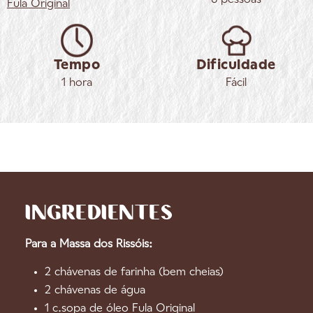
Fula
Original
Tempo
Dificuldade
1 hora
Fácil
INGREDIENTES
Para a Massa dos Rissóis:
2 chávenas de farinha (bem cheias)
2 chávenas de água
1 c.sopa de óleo Fula Original