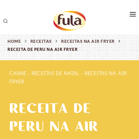
marca
produtos
HOME
RECEITAS
RECEITAS NA AIR FRYER
RECEITA DE PERU NA AIR FRYER
receitas
origem & sustentabilidade
CARNE
-
RECEITAS DE NATAL
-
RECEITAS NA AIR
destaques
FRYER
RECEITA DE
PERU NA AIR