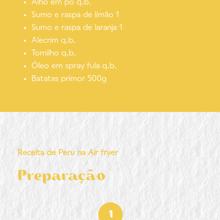
Alho em pó q.b.
Sumo e raspa de limão 1
Sumo e raspa de laranja 1
Alecrim q.b.
Tomilho q.b.
Óleo em spray fula q.b.
Batatas primor 500g
Receita de Peru na Air fryer
Preparação