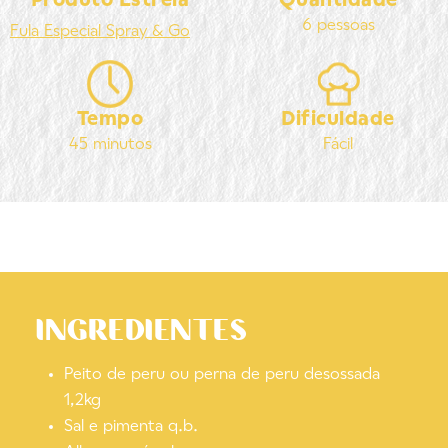
Produto Estrela
Quantidade
6 pessoas
Fula
Especial Spray & Go
Tempo
Dificuldade
45 minutos
Fácil
INGREDIENTES
Peito de peru ou perna de peru desossada
1,2kg
Sal e pimenta q.b.