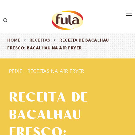
marca
produtos
HOME
RECEITAS
RECEITA DE BACALHAU
FRESCO: BACALHAU NA AIR FRYER
receitas
origem & sustentabilidade
PEIXE
-
RECEITAS NA AIR FRYER
destaques
RECEITA DE
BACALHAU
FRESCO: