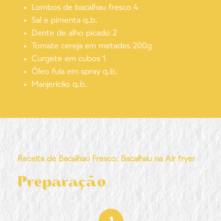
Lombos de bacalhau fresco 4
Sal e pimenta q.b.
Dente de alho picado 2
Tomate cereja em metades 200g
Curgete em cubos 1
Óleo fula em spray q.b.
Manjericão q.b.
Receita de Bacalhau Fresco: Bacalhau na Air fryer
Preparação