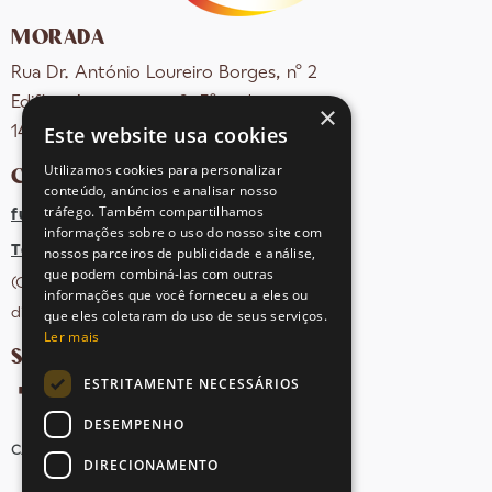
MORADA
Rua Dr. António Loureiro Borges, nº 2
Edifício Arquiparque 2, 3º andar
×
Este website usa cookies
1495-131 Algés - Portugal
Utilizamos cookies para personalizar
CONTACTOS
conteúdo, anúncios e analisar nosso
tráfego. Também compartilhamos
fula@sovena.pt
informações sobre o uso do nosso site com
Tel: +351 21 412 93 36
nossos parceiros de publicidade e análise,
que podem combiná-las com outras
(Chamada para rede fixa nacional;
informações que você forneceu a eles ou
dias úteis das 10h às 17h)
que eles coletaram do uso de seus serviços.
Ler mais
SIGA-NOS NAS REDES SOCIAIS
ESTRITAMENTE NECESSÁRIOS
DESEMPENHO
CANDIDATURAS
AVISOS LEGAIS
MAPA DO SITE
DIRECIONAMENTO