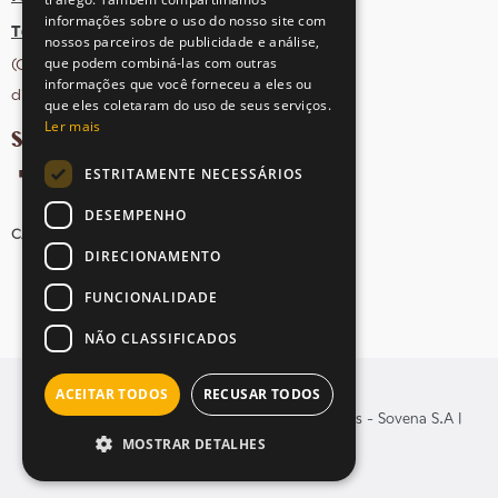
informações sobre o uso do nosso site com
Tel: +351 21 412 93 36
nossos parceiros de publicidade e análise,
que podem combiná-las com outras
(Chamada para rede fixa nacional;
informações que você forneceu a eles ou
dias úteis das 10h às 17h)
que eles coletaram do uso de seus serviços.
Ler mais
SIGA-NOS NAS REDES SOCIAIS
ESTRITAMENTE NECESSÁRIOS
DESEMPENHO
CANDIDATURAS
AVISOS LEGAIS
MAPA DO SITE
DIRECIONAMENTO
FUNCIONALIDADE
NÃO CLASSIFICADOS
ACEITAR TODOS
RECUSAR TODOS
© Copyright 2026 . Todos os direitos reservados - Sovena S.A |
MOSTRAR DETALHES
Yomoc
Desenvolvido por