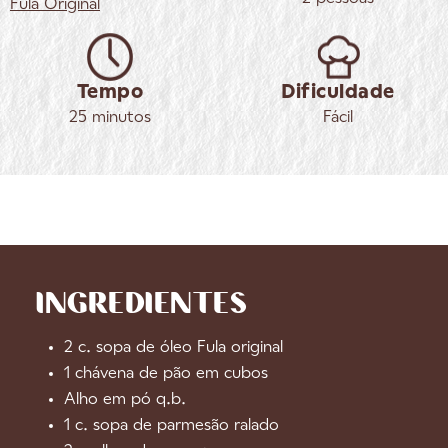
Fula
Original
Tempo
Dificuldade
25 minutos
Fácil
INGREDIENTES
2 c. sopa de óleo Fula original
1 chávena de pão em cubos
Alho em pó q.b.
1 c. sopa de parmesão ralado