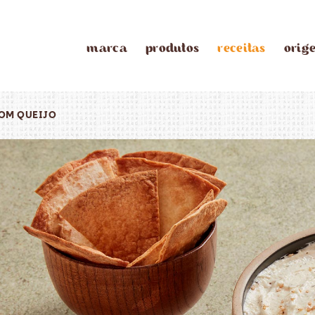
marca
produtos
receitas
orig
COM QUEIJO