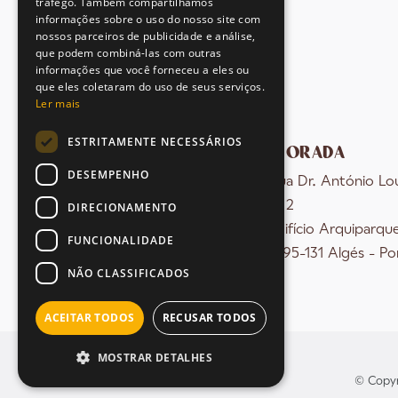
tráfego. Também compartilhamos
informações sobre o uso do nosso site com
nossos parceiros de publicidade e análise,
que podem combiná-las com outras
informações que você forneceu a eles ou
que eles coletaram do uso de seus serviços.
Ler mais
ESTRITAMENTE NECESSÁRIOS
MORADA
DESEMPENHO
Rua Dr. António Lo
nº 2
DIRECIONAMENTO
Edifício Arquiparqu
FUNCIONALIDADE
1495-131 Algés - Po
NÃO CLASSIFICADOS
ACEITAR TODOS
RECUSAR TODOS
MOSTRAR DETALHES
© Copyr