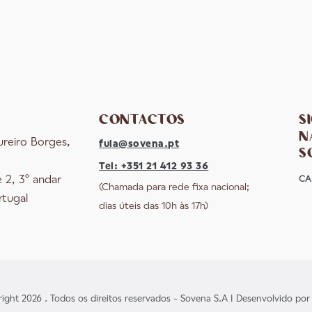
CONTACTOS
S
N
ureiro Borges,
fula@sovena.pt
S
Tel: +351 21 412 93 36
e 2, 3º andar
CA
(Chamada para rede fixa nacional;
rtugal
dias úteis das 10h às 17h)
ight 2026 . Todos os direitos reservados - Sovena S.A | Desenvolvido po