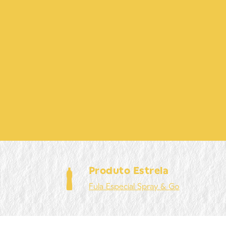
Produto Estrela
Fula
Especial Spray & Go