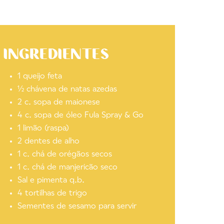
INGREDIENTES
1 queijo feta
½ chávena de natas azedas
2 c. sopa de maionese
4 c. sopa de óleo Fula Spray & Go
1 limão (raspa)
2 dentes de alho
1 c. chá de orégãos secos
1 c. chá de manjericão seco
Sal e pimenta q.b.
4 tortilhas de trigo
Sementes de sesamo para servir