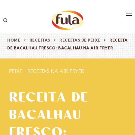
marca
produtos
HOME
RECEITAS
RECEITAS DE PEIXE
RECEITA
DE BACALHAU FRESCO: BACALHAU NA AIR FRYER
receitas
origem & sustentabilidade
PEIXE
-
RECEITAS NA AIR FRYER
destaques
RECEITA DE
BACALHAU
FRESCO: