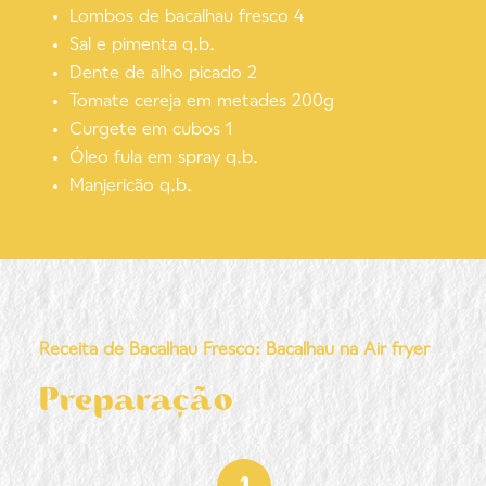
Lombos de bacalhau fresco 4
Sal e pimenta q.b.
Dente de alho picado 2
Tomate cereja em metades 200g
Curgete em cubos 1
Óleo fula em spray q.b.
Manjericão q.b.
Receita de Bacalhau Fresco: Bacalhau na Air fryer
Preparação