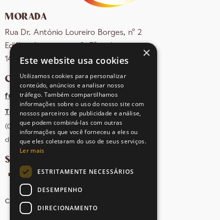
MORADA
Rua Dr. António Loureiro Borges, nº 2
Edifício Arquiparque 2, 3º andar
×
Este website usa cookies
1495-131 Algés - Portugal
Utilizamos cookies para personalizar
CONTACTOS
conteúdo, anúncios e analisar nosso
tráfego. Também compartilhamos
fula@sovena.pt
informações sobre o uso do nosso site com
Tel: +351 21 412 93 36
nossos parceiros de publicidade e análise,
que podem combiná-las com outras
(Chamada para rede fixa nacional;
informações que você forneceu a eles ou
dias úteis das 10h às 17h)
que eles coletaram do uso de seus serviços.
Ler mais
SIGA-NOS NAS REDES SOCIAIS
ESTRITAMENTE NECESSÁRIOS
DESEMPENHO
CANDIDATURAS
AVISOS LEGAIS
MAPA DO SITE
DIRECIONAMENTO