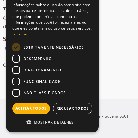
informações sobre o uso do nosso site com
Tel: +351 21 412 93 36
nossos parceiros de publicidade e análise,
que podem combiná-las com outras
(Chamada para rede fixa nacional;
informações que você forneceu a eles ou
dias úteis das 10h às 17h)
que eles coletaram do uso de seus serviços.
Ler mais
SIGA-NOS NAS REDES SOCIAIS
ESTRITAMENTE NECESSÁRIOS
DESEMPENHO
CANDIDATURAS
AVISOS LEGAIS
MAPA DO SITE
DIRECIONAMENTO
FUNCIONALIDADE
NÃO CLASSIFICADOS
ACEITAR TODOS
RECUSAR TODOS
© Copyright 2026 . Todos os direitos reservados - Sovena S.A |
MOSTRAR DETALHES
Yomoc
Desenvolvido por