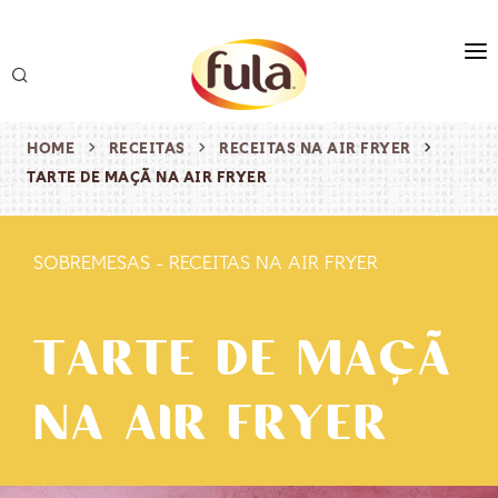
marca
produtos
HOME
RECEITAS
RECEITAS NA AIR FRYER
TARTE DE MAÇÃ NA AIR FRYER
receitas
origem & sustentabilidade
SOBREMESAS
-
RECEITAS NA AIR FRYER
destaques
TARTE DE MAÇÃ
NA AIR FRYER