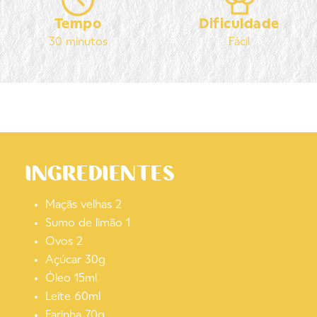
Tempo
Dificuldade
30 minutos
Fácil
INGREDIENTES
Maçãs velhas 2
Sumo de limão 1
Ovos 2
Açúcar 30g
Óleo 15ml
Leite 60ml
Farinha 70g