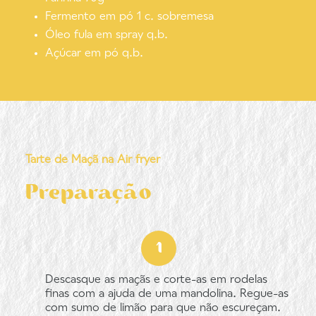
Fermento em pó 1 c. sobremesa
Óleo fula em spray q.b.
Açúcar em pó q.b.
Tarte de Maçã na Air fryer
Preparação
Descasque as maçãs e corte-as em rodelas
finas com a ajuda de uma mandolina. Regue-as
com sumo de limão para que não escureçam.