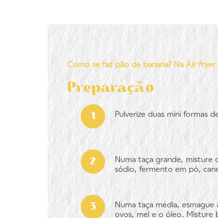
Como se faz pão de banana? Na Air fryer
Preparação
Pulverize duas mini formas 
Numa taça grande, misture o
sódio, fermento em pó, canel
Numa taça média, esmague as
ovos, mel e o óleo. Misture