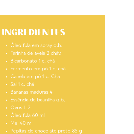
INGREDIENTES
Óleo fula em spray q.b.
Farinha de aveia 2 cháv.
Bicarbonato 1 c. chá
Fermento em pó 1 c. chá
Canela em pó 1 c. Chá
Sal 1 c. chá
Bananas maduras 4
Essência de baunilha q.b.
Ovos L 2
Óleo fula 60 ml
Mel 40 ml
Pepitas de chocolate preto 85 g