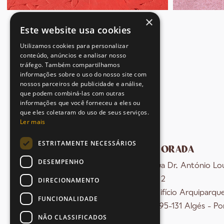
×
Este website usa cookies
Utilizamos cookies para personalizar
conteúdo, anúncios e analisar nosso
tráfego. Também compartilhamos
informações sobre o uso do nosso site com
nossos parceiros de publicidade e análise,
que podem combiná-las com outras
informações que você forneceu a eles ou
que eles coletaram do uso de seus serviços.
Ler mais
ESTRITAMENTE NECESSÁRIOS
MORADA
DESEMPENHO
Rua Dr. António Lo
nº 2
DIRECIONAMENTO
Edifício Arquiparqu
FUNCIONALIDADE
1495-131 Algés - Po
NÃO CLASSIFICADOS