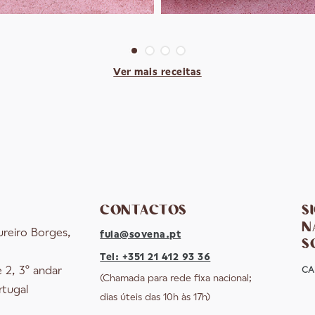
Ver mais receitas
CONTACTOS
S
N
ureiro Borges,
fula@sovena.pt
S
Tel: +351 21 412 93 36
e 2, 3º andar
CA
(Chamada para rede fixa nacional;
rtugal
dias úteis das 10h às 17h)