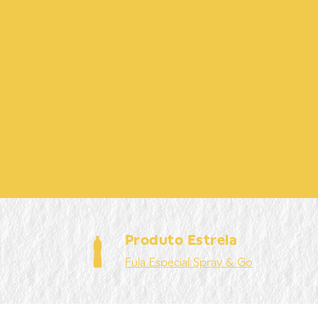
Produto Estrela
Fula
Especial Spray & Go