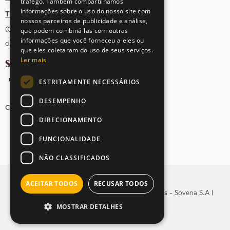
tráfego. Também compartilhamos
informações sobre o uso do nosso site com
Tel: +351 21 412 93 36
nossos parceiros de publicidade e análise,
(Chamada para rede fixa nacional;
que podem combiná-las com outras
informações que você forneceu a eles ou
dias úteis das 10h às 17h)
que eles coletaram do uso de seus serviços.
Ler mais
SIGA-NOS NAS REDES SOCIAIS
ESTRITAMENTE NECESSÁRIOS
DESEMPENHO
CANDIDATURAS
AVISOS LEGAIS
MAPA DO SITE
DIRECIONAMENTO
FUNCIONALIDADE
NÃO CLASSIFICADOS
ACEITAR TODOS
RECUSAR TODOS
© Copyright 2026 . Todos os direitos reservados - Sovena S.A |
MOSTRAR DETALHES
Yomoc
Desenvolvido por