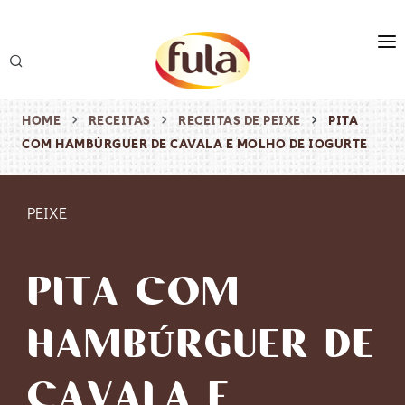
marca
produtos
HOME
RECEITAS
RECEITAS DE PEIXE
PITA
COM HAMBÚRGUER DE CAVALA E MOLHO DE IOGURTE
receitas
origem & sustentabilidade
PEIXE
destaques
PITA COM
HAMBÚRGUER DE
CAVALA E