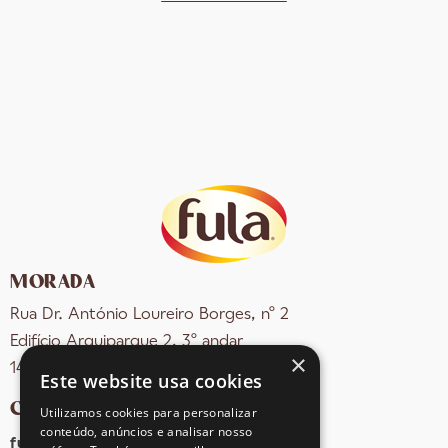
MORADA
Rua Dr. António Loureiro Borges, nº 2
Edifício Arquiparque 2, 3º andar
×
1495-131 Algés - Portugal
Este website usa cookies
CONTACTOS
Utilizamos cookies para personalizar
conteúdo, anúncios e analisar nosso
fula@sovena.pt