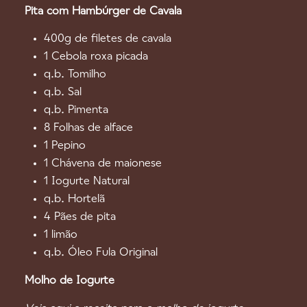
Pita com Hambúrger de Cavala
400g de filetes de cavala
1 Cebola roxa picada
q.b. Tomilho
q.b. Sal
q.b. Pimenta
8 Folhas de alface
1 Pepino
1 Chávena de maionese
1 Iogurte Natural
q.b. Hortelã
4 Pães de pita
1 limão
q.b. Óleo Fula Original
Molho de Iogurte