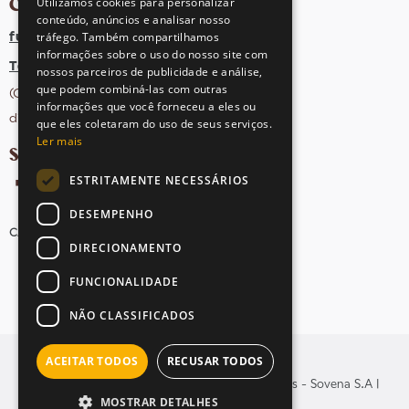
CONTACTOS
Utilizamos cookies para personalizar
conteúdo, anúncios e analisar nosso
tráfego. Também compartilhamos
fula@sovena.pt
informações sobre o uso do nosso site com
Tel: +351 21 412 93 36
nossos parceiros de publicidade e análise,
que podem combiná-las com outras
(Chamada para rede fixa nacional;
informações que você forneceu a eles ou
dias úteis das 10h às 17h)
que eles coletaram do uso de seus serviços.
Ler mais
SIGA-NOS NAS REDES SOCIAIS
ESTRITAMENTE NECESSÁRIOS
DESEMPENHO
CANDIDATURAS
AVISOS LEGAIS
MAPA DO SITE
DIRECIONAMENTO
FUNCIONALIDADE
NÃO CLASSIFICADOS
ACEITAR TODOS
RECUSAR TODOS
© Copyright 2026 . Todos os direitos reservados - Sovena S.A |
MOSTRAR DETALHES