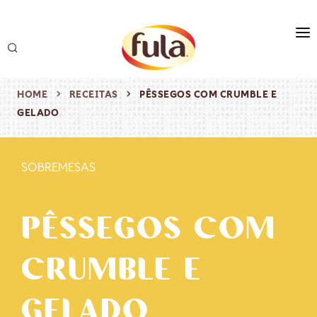
marca
produtos
HOME
RECEITAS
PÊSSEGOS COM CRUMBLE E
GELADO
receitas
origem & sustentabilidade
SOBREMESAS
destaques
PÊSSEGOS COM
CRUMBLE E
GELADO