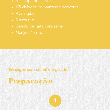
4 c. sopa de açúcar
1/3 chávena de manteiga derretida
Aveia q.b.
Nozes q.b.
Gelado de nata para servir
Manjericão q.b.
Pêssegos com crumble e gelado
Preparação