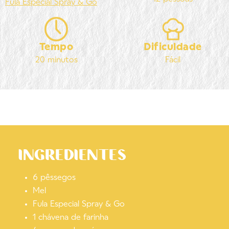
Fula
Especial Spray & Go
Tempo
Dificuldade
20 minutos
Fácil
INGREDIENTES
6 pêssegos
Mel
Fula Especial Spray & Go
1 chávena de farinha