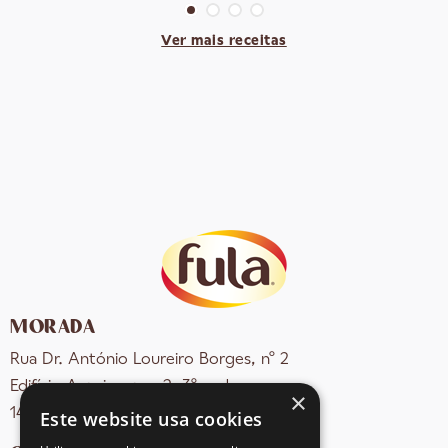
Ver mais receitas
MORADA
Rua Dr. António Loureiro Borges, nº 2
Edifício Arquiparque 2, 3º andar
×
1495-131 Algés - Portugal
Este website usa cookies