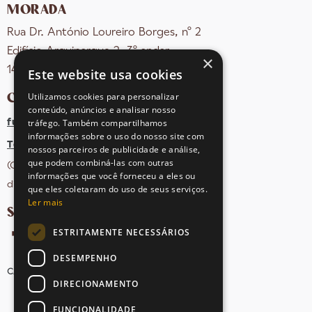
MORADA
Rua Dr. António Loureiro Borges, nº 2
Edifício Arquiparque 2, 3º andar
×
1495-131 Algés - Portugal
Este website usa cookies
CONTACTOS
Utilizamos cookies para personalizar
conteúdo, anúncios e analisar nosso
tráfego. Também compartilhamos
fula@sovena.pt
informações sobre o uso do nosso site com
Tel: +351 21 412 93 36
nossos parceiros de publicidade e análise,
que podem combiná-las com outras
(Chamada para rede fixa nacional;
informações que você forneceu a eles ou
dias úteis das 10h às 17h)
que eles coletaram do uso de seus serviços.
Ler mais
SIGA-NOS NAS REDES SOCIAIS
ESTRITAMENTE NECESSÁRIOS
DESEMPENHO
CANDIDATURAS
AVISOS LEGAIS
MAPA DO SITE
DIRECIONAMENTO
FUNCIONALIDADE