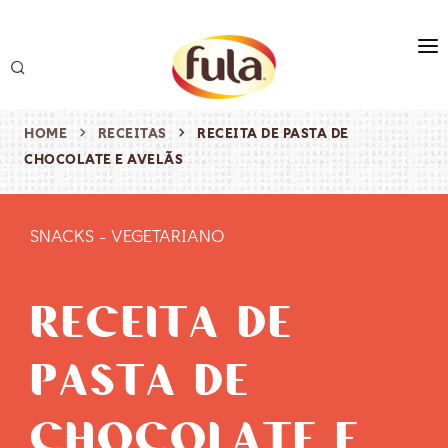
marca
produtos
HOME
RECEITAS
RECEITA DE PASTA DE
CHOCOLATE E AVELÃS
receitas
origem & sustentabilidade
SNACKS
-
VEGETARIANO
destaques
RECEITA DE
PASTA DE
CHOCOLATE E