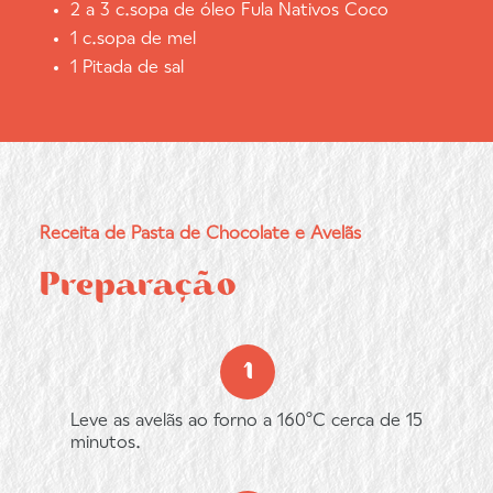
2 a 3 c.sopa de óleo Fula Nativos Coco
1 c.sopa de mel
1 Pitada de sal
Receita de Pasta de Chocolate e Avelãs
Preparação
Leve as avelãs ao forno a 160ºC cerca de 15
minutos.