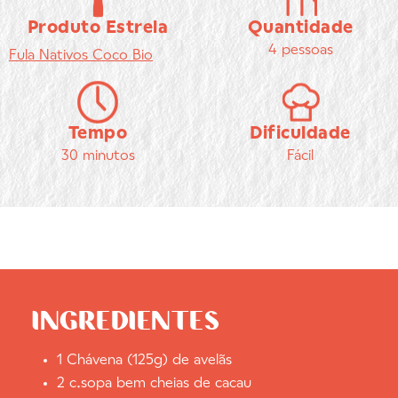
Produto Estrela
Quantidade
4 pessoas
Fula
Nativos Coco Bio
Tempo
Dificuldade
30 minutos
Fácil
INGREDIENTES
1 Chávena (125g) de avelãs
2 c.sopa bem cheias de cacau