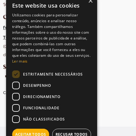
×
Este website usa cookies
1495-131 Algés - Portugal
Utilizamos cookies para personalizar
CONTACTOS
conteúdo, anúncios e analisar nosso
tráfego. Também compartilhamos
fula@sovena.pt
informações sobre o uso do nosso site com
Tel: +351 21 412 93 36
nossos parceiros de publicidade e análise,
que podem combiná-las com outras
(Chamada para rede fixa nacional;
informações que você forneceu a eles ou
dias úteis das 10h às 17h)
que eles coletaram do uso de seus serviços.
Ler mais
SIGA-NOS NAS REDES SOCIAIS
ESTRITAMENTE NECESSÁRIOS
DESEMPENHO
CANDIDATURAS
AVISOS LEGAIS
MAPA DO SITE
DIRECIONAMENTO
FUNCIONALIDADE
NÃO CLASSIFICADOS
ACEITAR TODOS
RECUSAR TODOS