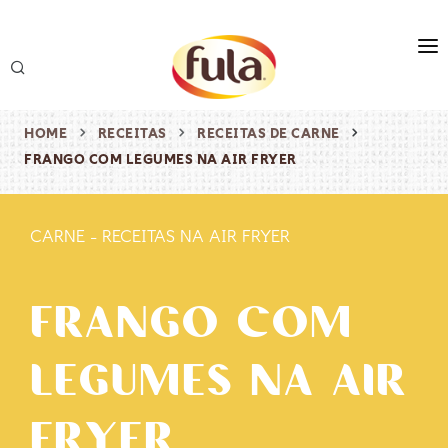
marca
produtos
HOME
RECEITAS
RECEITAS DE CARNE
FRANGO COM LEGUMES NA AIR FRYER
receitas
origem & sustentabilidade
CARNE
-
RECEITAS NA AIR FRYER
destaques
FRANGO COM
LEGUMES NA AIR
FRYER