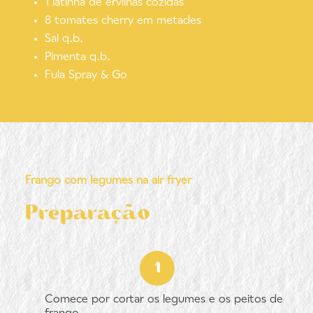
1 latinha de ervilhas cozidas
8 tomates cherry em metades
Sal q.b.
Pimenta q.b.
Fula Spray & Go
Frango com legumes na air fryer
Preparação
Comece por cortar os legumes e os peitos de