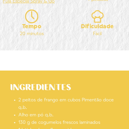
Fula
Especial Spray & Go
Tempo
Dificuldade
20 minutos
Fácil
INGREDIENTES
2 peitos de frango em cubos Pimentão doce
q.b.
Alho em pó q.b.
130 g de cogumelos frescos laminados