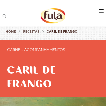
marca
produtos
HOME
RECEITAS
CARIL DE FRANGO
receitas
CARNE
-
ACOMPANHAMENTOS
origem & sustentabilidade
destaques
CARIL DE
FRANGO