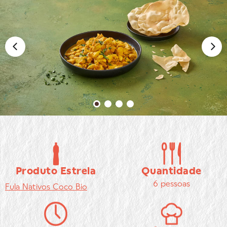
Produto Estrela
Quantidade
6 pessoas
Fula
Nativos Coco Bio