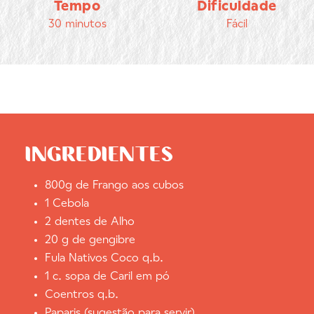
Tempo
Dificuldade
30 minutos
Fácil
INGREDIENTES
800g de Frango aos cubos
1 Cebola
2 dentes de Alho
20 g de gengibre
Fula Nativos Coco q.b.
1 c. sopa de Caril em pó
Coentros q.b.
Paparis (sugestão para servir)