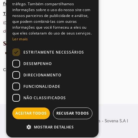
tráfego. Também compartilhamos
fula@sovena.pt
informações sobre o uso do nosso site com
Tel: +351 21 412 93 36
nossos parceiros de publicidade e análise,
que podem combiná-las com outras
(Chamada para rede fixa nacional;
informações que você forneceu a eles ou
dias úteis das 10h às 17h)
que eles coletaram do uso de seus serviços.
Ler mais
SIGA-NOS NAS REDES SOCIAIS
ESTRITAMENTE NECESSÁRIOS
DESEMPENHO
CANDIDATURAS
AVISOS LEGAIS
MAPA DO SITE
DIRECIONAMENTO
FUNCIONALIDADE
NÃO CLASSIFICADOS
ACEITAR TODOS
RECUSAR TODOS
© Copyright 2026 . Todos os direitos reservados - Sovena S.A |
MOSTRAR DETALHES
Yomoc
Desenvolvido por