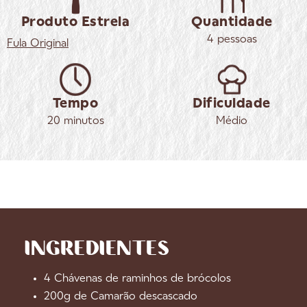
Produto Estrela
Quantidade
4 pessoas
Fula
Original
Tempo
Dificuldade
20 minutos
Médio
INGREDIENTES
4 Chávenas de raminhos de brócolos
200g de Camarão descascado