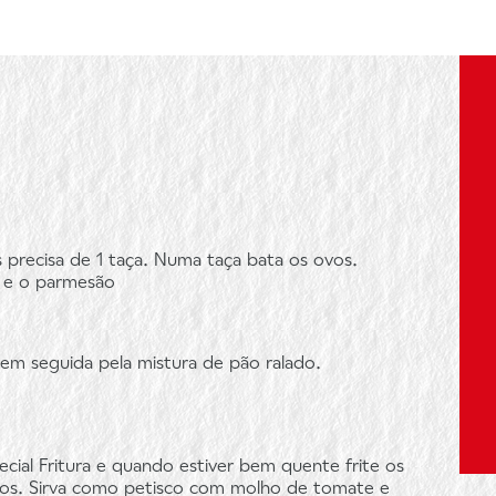
is precisa de 1 taça. Numa taça bata os ovos.
o e o parmesão
e em seguida pela mistura de pão ralado.
cial Fritura e quando estiver bem quente frite os
ados. Sirva como petisco com molho de tomate e