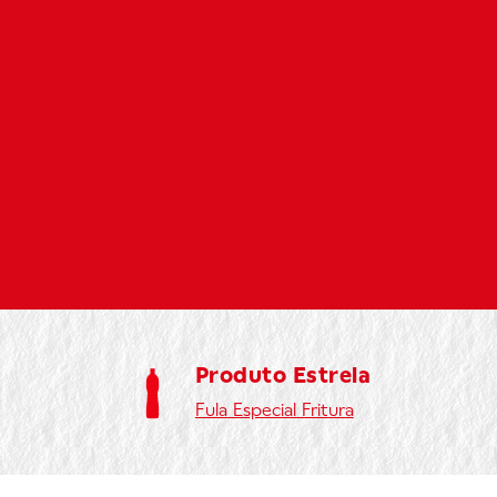
Produto Estrela
Fula
Especial Fritura