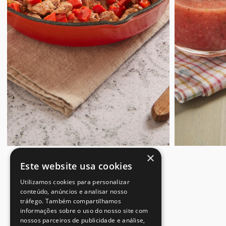
×
Este website usa cookies
Utilizamos cookies para personalizar
conteúdo, anúncios e analisar nosso
tráfego. Também compartilhamos
informações sobre o uso do nosso site com
nossos parceiros de publicidade e análise,