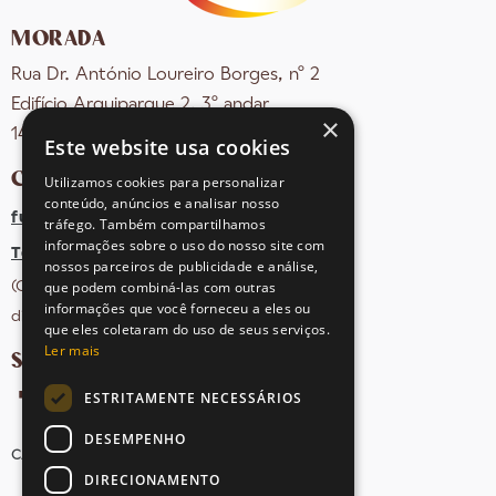
MORADA
Rua Dr. António Loureiro Borges, nº 2
Edifício Arquiparque 2, 3º andar
×
1495-131 Algés - Portugal
Este website usa cookies
CONTACTOS
Utilizamos cookies para personalizar
conteúdo, anúncios e analisar nosso
fula@sovena.pt
tráfego. Também compartilhamos
informações sobre o uso do nosso site com
Tel: +351 21 412 93 36
nossos parceiros de publicidade e análise,
que podem combiná-las com outras
(Chamada para rede fixa nacional;
informações que você forneceu a eles ou
dias úteis das 10h às 17h)
que eles coletaram do uso de seus serviços.
Ler mais
SIGA-NOS NAS REDES SOCIAIS
ESTRITAMENTE NECESSÁRIOS
DESEMPENHO
CANDIDATURAS
AVISOS LEGAIS
MAPA DO SITE
DIRECIONAMENTO