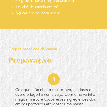
80 g de iogurte grego açucarado
1 c. chá de canela em pó
Açúcar em pó para servir
Crepes proteicos de canela
Preparação
Coloque a farinha, o mel, o ovo, as claras de
ovo e o iogurte numa taça. Com uma varinha
mágica, misture todos estes ingredientes dos
crepes proteicos até obter uma massa