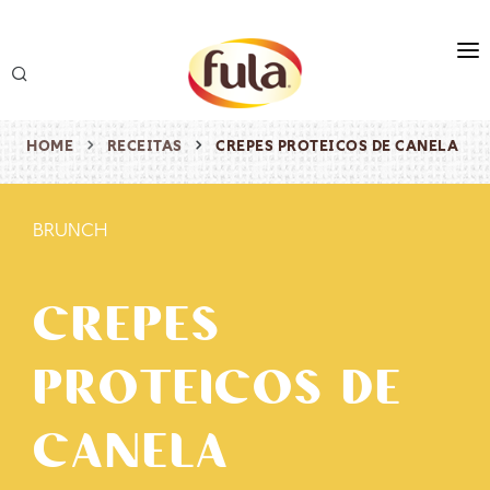
marca
produtos
HOME
RECEITAS
CREPES PROTEICOS DE CANELA
receitas
BRUNCH
origem & sustentabilidade
destaques
CREPES
PROTEICOS DE
CANELA