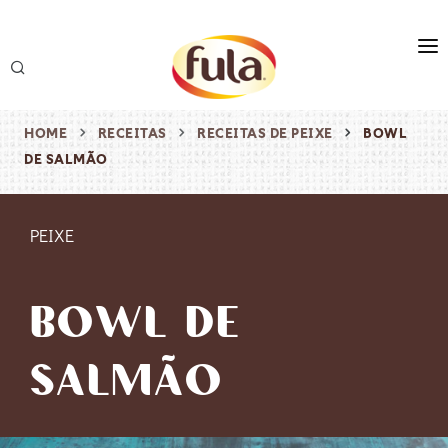
marca
produtos
HOME
RECEITAS
RECEITAS DE PEIXE
BOWL
DE SALMÃO
receitas
origem & sustentabilidade
PEIXE
destaques
BOWL DE
SALMÃO