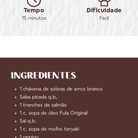
Tempo
Dificuldade
15 minutos
Fácil
INGREDIENTES
1 chávena de sobras de arroz branco
Salsa picada q.b.
1 tranches de salmão
1 c. sopa de óleo Fula Original
Sal q.b.
1 c. sopa de molho teryaki
1 pepino