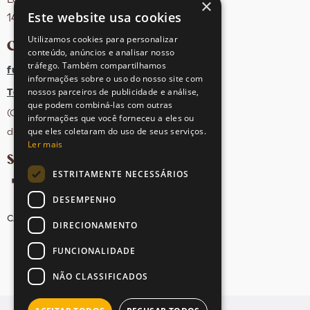
×
Este website usa cookies
1495-131 Algés - Portugal
Utilizamos cookies para personalizar
CONTACTOS
conteúdo, anúncios e analisar nosso
tráfego. Também compartilhamos
fula@sovena.pt
informações sobre o uso do nosso site com
nossos parceiros de publicidade e análise,
Tel: +351 21 412 93 36
que podem combiná-las com outras
(Chamada para rede fixa nacional;
informações que você forneceu a eles ou
que eles coletaram do uso de seus serviços.
dias úteis das 10h às 17h)
Ler mais
SIGA-NOS NAS REDES SOCIAIS
ESTRITAMENTE NECESSÁRIOS
DESEMPENHO
CANDIDATURAS
AVISOS LEGAIS
MAPA DO SITE
DIRECIONAMENTO
FUNCIONALIDADE
NÃO CLASSIFICADOS