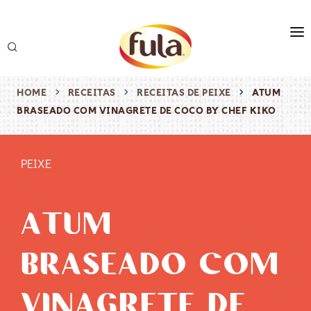
marca
produtos
HOME
RECEITAS
RECEITAS DE PEIXE
ATUM
BRASEADO COM VINAGRETE DE COCO BY CHEF KIKO
receitas
origem & sustentabilidade
PEIXE
destaques
ATUM
BRASEADO COM
VINAGRETE DE