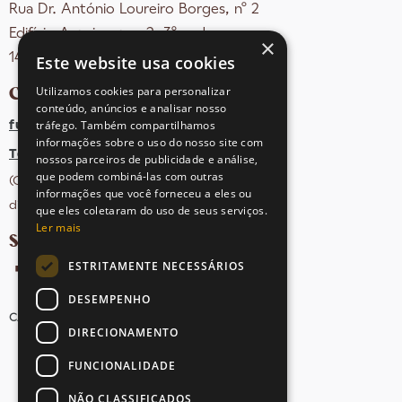
Rua Dr. António Loureiro Borges, nº 2
Edifício Arquiparque 2, 3º andar
×
1495-131 Algés - Portugal
Este website usa cookies
CONTACTOS
Utilizamos cookies para personalizar
conteúdo, anúncios e analisar nosso
tráfego. Também compartilhamos
fula@sovena.pt
informações sobre o uso do nosso site com
Tel: +351 21 412 93 36
nossos parceiros de publicidade e análise,
que podem combiná-las com outras
(Chamada para rede fixa nacional;
informações que você forneceu a eles ou
dias úteis das 10h às 17h)
que eles coletaram do uso de seus serviços.
Ler mais
SIGA-NOS NAS REDES SOCIAIS
ESTRITAMENTE NECESSÁRIOS
DESEMPENHO
CANDIDATURAS
AVISOS LEGAIS
MAPA DO SITE
DIRECIONAMENTO
FUNCIONALIDADE
NÃO CLASSIFICADOS