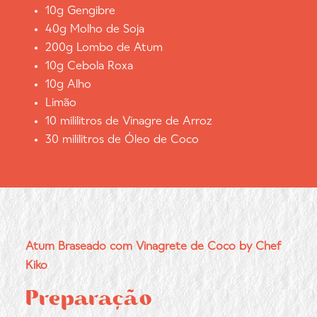
10g Gengibre
40g Molho de Soja
200g Lombo de Atum
10g Cebola Roxa
10g Alho
Limão
10 mililitros de Vinagre de Arroz
30 mililitros de Óleo de Coco
Atum Braseado com Vinagrete de Coco by Chef
Kiko
Preparação