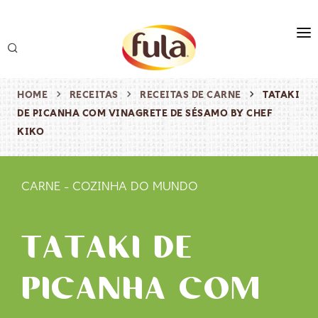
marca
produtos
HOME
RECEITAS
RECEITAS DE CARNE
TATAKI
DE PICANHA COM VINAGRETE DE SÉSAMO BY CHEF
receitas
KIKO
origem & sustentabilidade
destaques
CARNE
-
COZINHA DO MUNDO
TATAKI DE
PICANHA COM