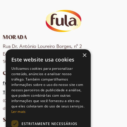
MORADA
Rua Dr. António Loureiro Borges, nº 2
×
Edifício Arquiparque 2, 3º andar
Este website usa cookies
1495-131 Algés - Portugal
Utilizamos cookies para personalizar
CONTACTOS
conteúdo, anúncios e analisar nosso
tráfego. Também compartilhamos
fula@sovena.pt
informações sobre o uso do nosso site com
nossos parceiros de publicidade e análise,
Tel: +351 21 412 93 36
que podem combiná-las com outras
informações que você forneceu a eles ou
(Chamada para rede fixa nacional;
que eles coletaram do uso de seus serviços.
dias úteis das 10h às 17h)
Ler mais
SIGA-NOS NAS REDES SOCIAIS
ESTRITAMENTE NECESSÁRIOS